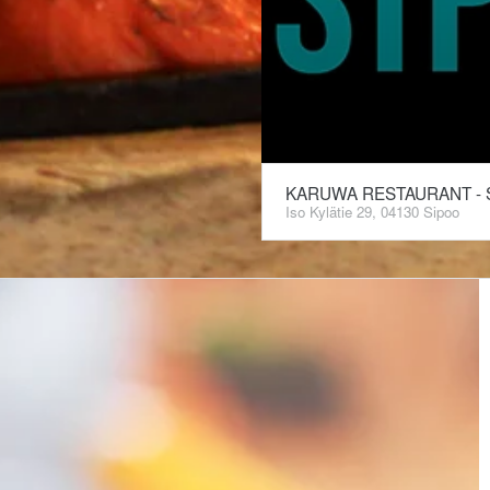
KARUWA RESTAURANT - 
Iso Kylätie 29, 04130 Sipoo