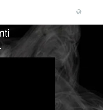
nti
.