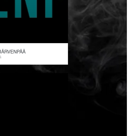
JÄRVENPÄÄ
ä